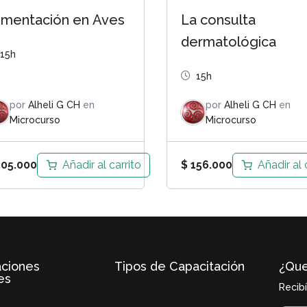
imentación en Aves
La consulta
dermatológica
15h
15h
por
Alheli G CH
en
por
Alheli G CH
en
Microcurso
Microcurso
Añadir al carrito
Añadir al 
05.000
$
156.000
aciones
Tipos de Capacitación
¿Que
es
Recib