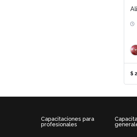
Al
$
2
Capacitaciones para
Capacit
profesionales
general