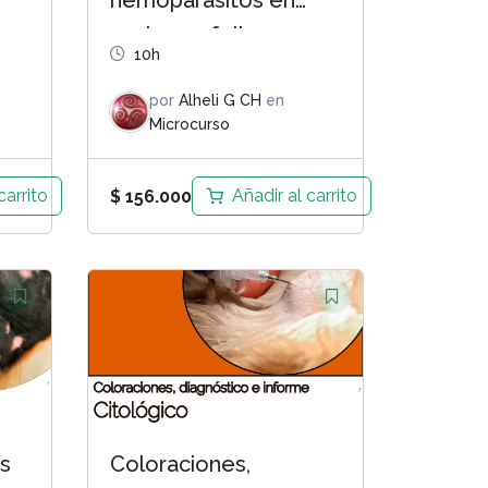
hemoparásitos en
caninos y felinos
10h
por
Alheli G CH
en
Microcurso
carrito
Añadir al carrito
$
156.000
es
Coloraciones,