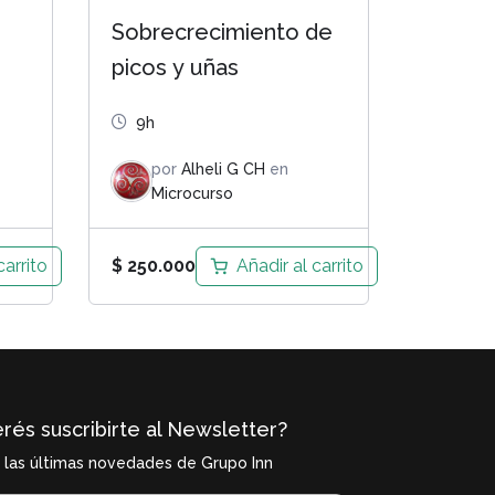
Sobrecrecimiento de
picos y uñas
9h
por
Alheli G CH
en
Microcurso
carrito
Añadir al carrito
$
250.000
rés suscribirte al Newsletter?
í las últimas novedades de Grupo Inn