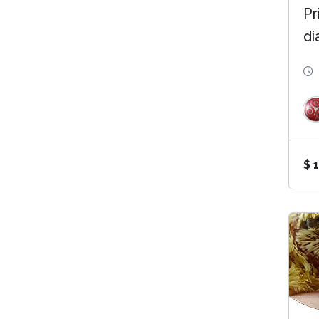
Pr
di
$
1