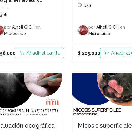
rugía en aves y
15h
ptiles
30h
por
Alheli G CH
en
por
Alheli G CH
en
Microcurso
Microcurso
Añadir al carrito
Añadir al 
56.000
$
205.000
aluación ecográfica
Micosis superficial