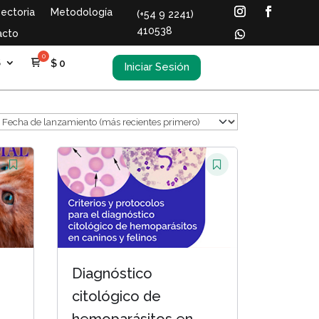
ectoria
Metodología
(+54 9 2241)
410538
acto
S
$
0
Iniciar Sesión
Diagnóstico
citológico de