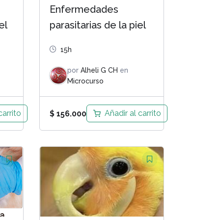
Enfermedades
el
parasitarias de la piel
15h
por
Alheli G CH
en
Microcurso
carrito
Añadir al carrito
$
156.000