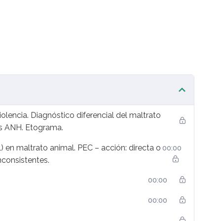
iolencia. Diagnóstico diferencial del maltrato
os ANH. Etograma.
) en maltrato animal. PEC – acción: directa o
00:00
nconsistentes.
00:00
00:00