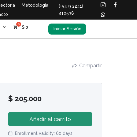
ectoria
Metodología
(+54 9 2241)
410538
acto
S
$
0
Iniciar Sesión
Compartir
$
205.000
Añadir al carrito
Enrollment validity:
60 days