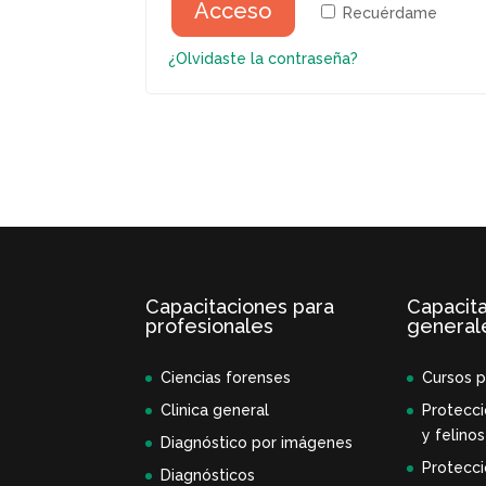
Acceso
Recuérdame
¿Olvidaste la contraseña?
Capacitaciones para
Capacit
profesionales
general
Ciencias forenses
Cursos p
Clinica general
Protecci
y felinos
Diagnóstico por imágenes
Protecci
Diagnósticos