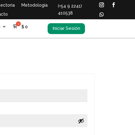
ectoria
Metodología
(+54 9 2241)
410538
acto
S
$
0
Iniciar Sesión