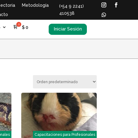
ectoria
Metodología
(+54 9 2241)
410538
acto
S
$
0
Iniciar Sesión
onales
Capacitaciones para Profesionales