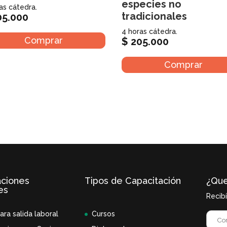
especies no
as cátedra.
tradicionales
5.000
4 horas cátedra.
Comprar
$
205.000
Comprar
aciones
Tipos de Capacitación
¿Que
es
Recib
ara salida laboral
Cursos