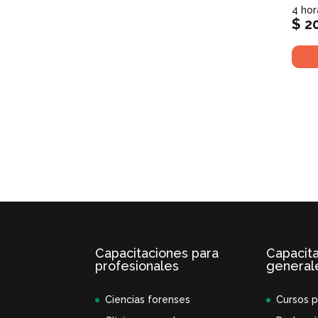
4 hor
$
20
Capacitaciones para
Capacit
profesionales
general
Ciencias forenses
Cursos p