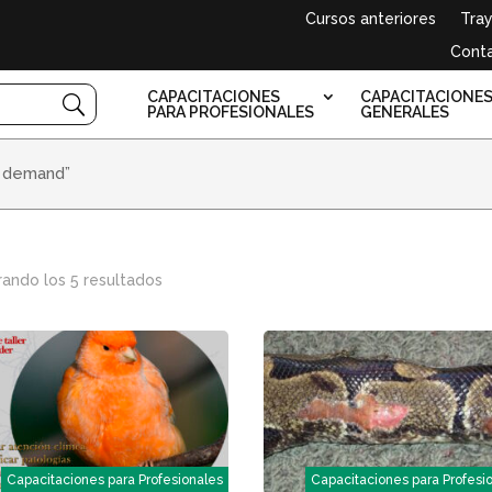
Cursos anteriores
Tray
Cont
CAPACITACIONES
CAPACITACIONE
PARA PROFESIONALES
GENERALES
n demand”
ando los 5 resultados
Capacitaciones para Profesionales
Capacitaciones para Profesi