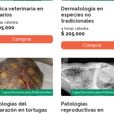
nica veterinaria en
Dermatología en
arios
especies no
tradicionales
as cátedra.
5.000
4 horas cátedra.
$
205.000
Comprar
Comprar
Capacitaciones para Profesionales
Capacitaciones para Profesi
ologías del
Patologías
arazón en tortugas
reproductivas en