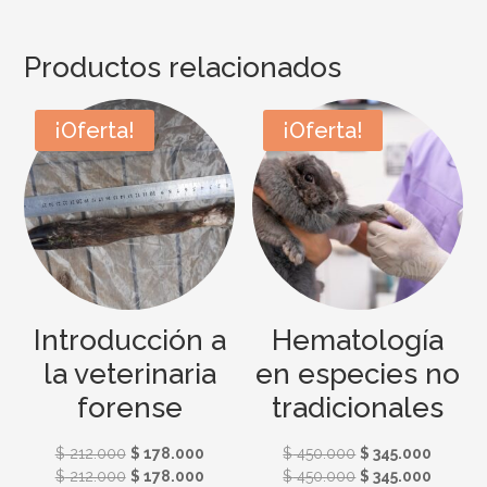
Productos relacionados
¡Oferta!
¡Oferta!
Introducción a
Hematología
la veterinaria
en especies no
forense
tradicionales
El
El
El
El
$
212.000
$
178.000
$
450.000
$
345.000
El
El
El
El
$
212.000
$
178.000
$
450.000
$
345.000
precio
precio
precio
precio