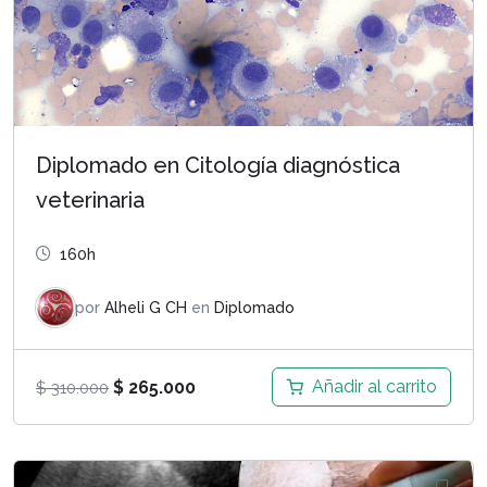
Diplomado en Citología diagnóstica
veterinaria
160h
por
Alheli G CH
en
Diplomado
El
El
Añadir al carrito
$
265.000
$
310.000
precio
precio
original
actual
era:
es: