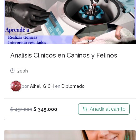
Análisis Clínicos en Caninos y Felinos
200h
por
Alheli G CH
en
Diplomado
El
El
Añadir al carrito
$
345.000
$
450.000
precio
precio
original
actual
era:
es: