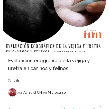
$ 310.000.
$ 265.000.
Evaluación ecográfica de la vejiga y
uretra en caninos y felinos
13h
por
Alheli G CH
en
Microcurso