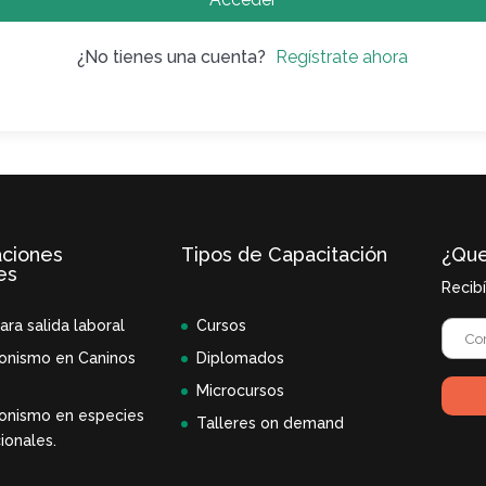
¿No tienes una cuenta?
Regístrate ahora
aciones
Tipos de Capacitación
¿Que
es
Recib
ara salida laboral
Cursos
onismo en Caninos
Diplomados
Microcursos
onismo en especies
Talleres on demand
ionales.