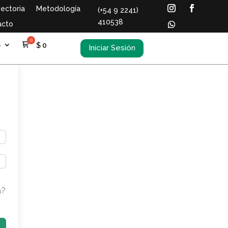
ectoria
Metodología
(+54 9 2241)
410538
acto
S
$
0
Iniciar Sesión
a?