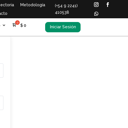
ectoria
Metodología
(+54 9 2241)
410538
acto
S
$
0
Iniciar Sesión