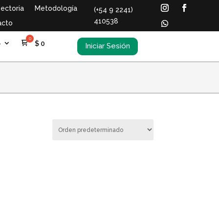
ectoria
Metodología
(+54 9 2241)
410538
acto
S
$
0
Iniciar Sesión