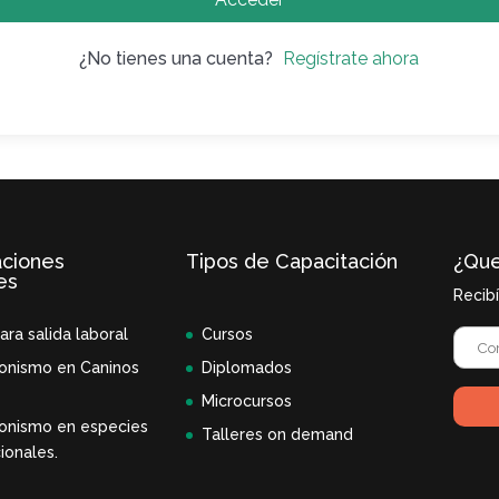
¿No tienes una cuenta?
Regístrate ahora
aciones
Tipos de Capacitación
¿Que
es
Recib
ara salida laboral
Cursos
onismo en Caninos
Diplomados
Microcursos
onismo en especies
Talleres on demand
ionales.