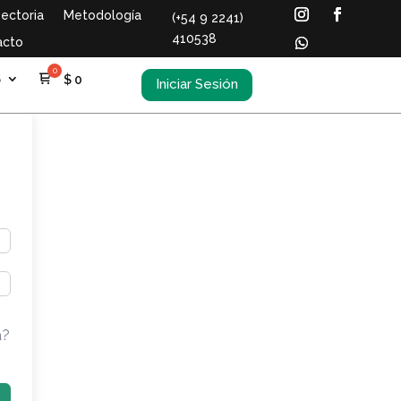
ectoria
Metodología
(+54 9 2241)
410538
acto
S
$
0
Iniciar Sesión
a?