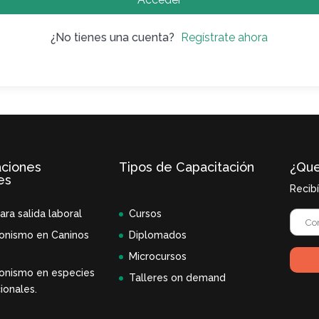
¿No tienes una cuenta?
Regístrate ahora
aciones
Tipos de Capacitación
¿Que
es
Recib
ara salida laboral
Cursos
onismo en Caninos
Diplomados
Microcursos
onismo en especies
Talleres on demand
ionales.