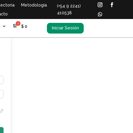
ectoria
Metodología
(+54 9 2241)
410538
acto
S
$
0
Iniciar Sesión
a?