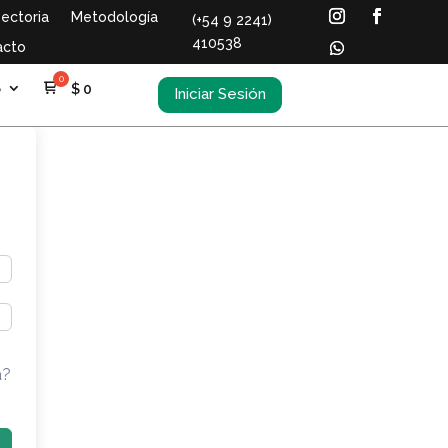
ectoria
Metodología
(+54 9 2241)
410538
acto
S
$
0
Iniciar Sesión
a?