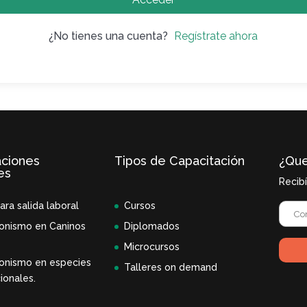
¿No tienes una cuenta?
Regístrate ahora
aciones
Tipos de Capacitación
¿Que
es
Recib
ara salida laboral
Cursos
onismo en Caninos
Diplomados
Microcursos
onismo en especies
Talleres on demand
ionales.