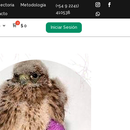
ectoria
Metodología
(+54 9 2241)
410538
acto
S
$
0
Iniciar Sesión