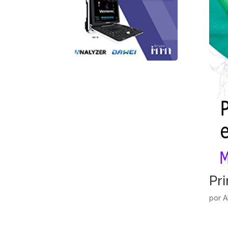
Pri
por
A